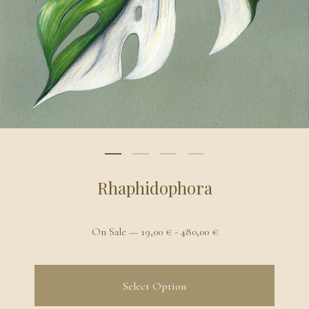
Rhaphidophora
On Sale —
19,00
€
-
480,00
€
Select Option